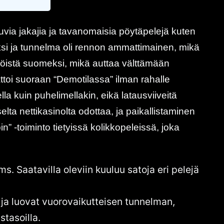
uvia jakajia ja tavanomaisia pöytäpelejä kuten
eksi ja tunnelma oli rennon ammattimainen, mikä
ännöistä suomeksi, mikä auttaa välttämään
attoi suoraan “Demotilassa” ilman rahalle
lla kuin puhelimellakin, eikä latausviiveitä
elta nettikasinolta odottaa, ja paikallistaminen
n” -toiminto tietyissä kolikkopeleissä, joka
s. Saatavilla oleviin kuuluu satoja eri pelejä
 ja luovat vuorovaikutteisen tunnelman,
stasoilla.