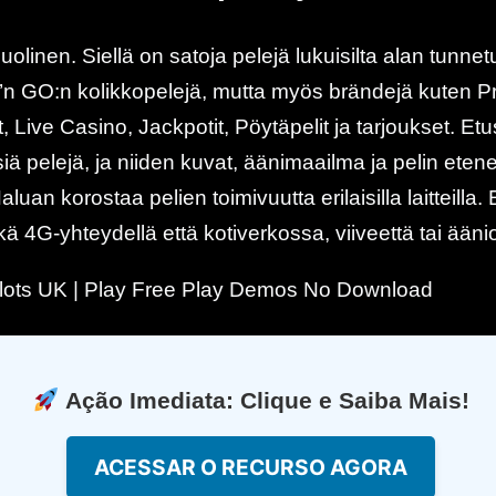
olinen. Siellä on satoja pelejä lukuisilta alan tunnetu
ay’n GO:n kolikkopelejä, mutta myös brändejä kuten P
t, Live Casino, Jackpotit, Pöytäpelit ja tarjoukset. Etu
siä pelejä, ja niiden kuvat, äänimaailma ja pelin ete
 Haluan korostaa pelien toimivuutta erilaisilla laitteill
kä 4G-yhteydellä että kotiverkossa, viiveettä tai ään
Ação Imediata: Clique e Saiba Mais!
ACESSAR O RECURSO AGORA