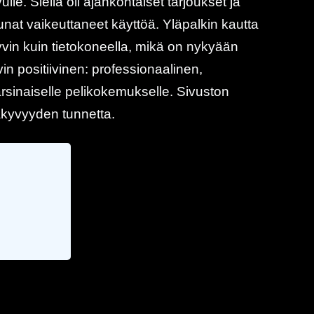
le. Siellä oli ajankohtaiset tarjoukset ja
unat vaikeuttaneet käyttöä. Yläpalkin kautta
hyvin kuin tietokoneella, mikä on nykyään
vin positiivinen: professionaalinen,
arsinaiselle pelikokemukselle. Sivuston
inäkyvyyden tunnetta.