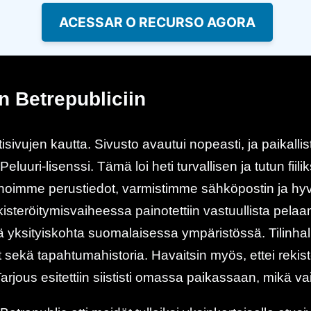
ACESSAR O RECURSO AGORA
n Betrepubliciin
tisivujen kautta. Sivusto avautui nopeasti, ja paikallis
eluuri-lisenssi. Tämä loi heti turvallisen ja tutun fii
. Annoimme perustiedot, varmistimme sähköpostin ja
isteröitymisvaiheessa painotettiin vastuullista pelaami
 yksityiskohta suomalaisessa ympäristössä. Tilinhall
dot sekä tapahtumahistoria. Havaitsin myös, ettei rekis
arjous esitettiin siististi omassa paikassaan, mikä vai