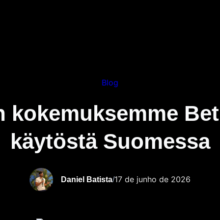
Blog
en kokemuksemme Betr
käytöstä Suomessa
17 de junho de 2026
Daniel Batista
/