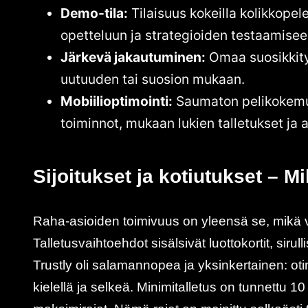
Demo-tila:
Tilaisuus kokeilla kolikkopel
opetteluun ja strategioiden testaamiseen
Järkevä jakautuminen:
Omaa suosikkityy
uutuuden tai suosion mukaan.
Mobiilioptimointi:
Saumaton pelikokemus 
toiminnot, mukaan lukien talletukset ja 
Sijoitukset ja kotiutukset – Mi
Raha-asioiden toimivuus on yleensä se, mikä vi
Talletusvaihtoehdot sisälsivät luottokortit, siru
Trustly oli salamannopea ja yksinkertainen: ot
kielellä ja selkeä. Minimitalletus on tunnettu 10