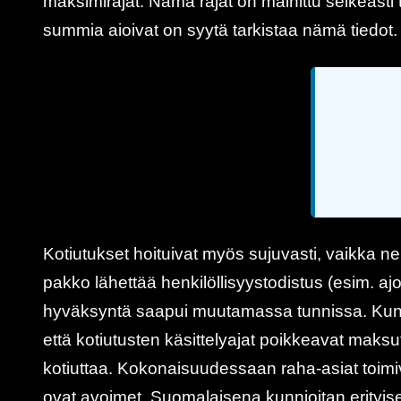
maksimirajat. Nämä rajat on mainittu selkeästi 
summia aioivat on syytä tarkistaa nämä tiedot.
Kotiutukset hoituivat myös sujuvasti, vaikka ne 
pakko lähettää henkilöllisyystodistus (esim. ajo
hyväksyntä saapui muutamassa tunnissa. Kun asia
että kotiutusten käsittelyajat poikkeavat maks
kotiuttaa. Kokonaisuudessaan raha-asiat toimivat
ovat avoimet. Suomalaisena kunnioitan erityises