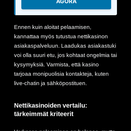
AGORA
Ennen kuin aloitat pelaamisen,
kannattaa myös tutustua nettikasinon
asiakaspalveluun. Laadukas asiakastuki
voi olla suuri etu, jos kohtaat ongelmia tai
kysymyksiä. Varmista, että kasino
tarjoaa monipuolisia kontakteja, kuten
live-chatin ja sähköpostituen.
Nettikasinoiden vertailu:
tärkeimmät kriteerit