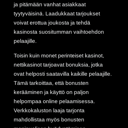
ja pitämään vanhat asiakkaat
tyytyväisinä. Laadukkaat tarjoukset
voivat erottua joukosta ja tehdä
kasinosta suositumman vaihtoehdon
pelaajille.
Toisin kuin monet perinteiset kasinot,
nettikasinot tarjoavat bonuksia, jotka
ovat helposti saatavilla kaikille pelaajille.
Tämä tarkoittaa, että bonusten
kerääminen ja käyttö on paljon
helpompaa online pelaamisessa.
Verkkokaluston laaja tarjonta
mahdollistaa myös bonusten