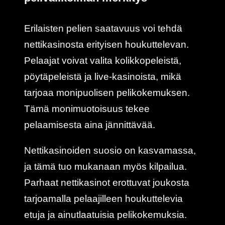
Erilaisten pelien saatavuus voi tehdä
nettikasinosta erityisen houkuttelevan.
Pelaajat voivat valita kolikkopeleistä,
pöytäpeleistä ja live-kasinoista, mikä
tarjoaa monipuolisen pelikokemuksen.
Tämä monimuotoisuus tekee
pelaamisesta aina jännittävää.
Nettikasinoiden suosio on kasvamassa,
ja tämä tuo mukanaan myös kilpailua.
Parhaat nettikasinot erottuvat joukosta
tarjoamalla pelaajilleen houkuttelevia
etuja ja ainutlaatuisia pelikokemuksia.