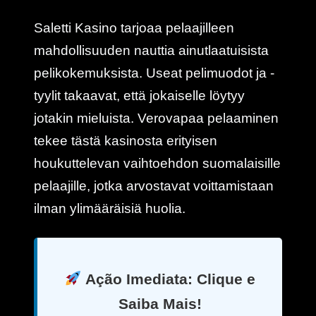
Saletti Kasino tarjoaa pelaajilleen
mahdollisuuden nauttia ainutlaatuisista
pelikokemuksista. Useat pelimuodot ja -
tyylit takaavat, että jokaiselle löytyy
jotakin mieluista. Verovapaa pelaaminen
tekee tästä kasinosta erityisen
houkuttelevan vaihtoehdon suomalaisille
pelaajille, jotka arvostavat voittamistaan
ilman ylimääräisiä huolia.
Ação Imediata: Clique e
Saiba Mais!