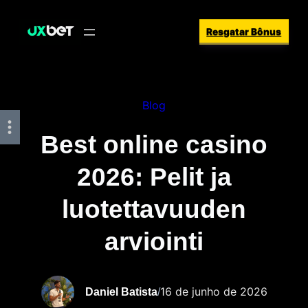
Pular
Resgatar Bônus
para
o
conteúdo
Blog
Best online casino
2026: Pelit ja
luotettavuuden
arviointi
16 de junho de 2026
Daniel Batista
/