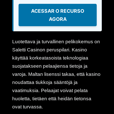
ACESSAR O RECURSO
AGORA
Luotettava ja turvallinen pelikokemus on
Saletti Casinon peruspilari. Kasino
käyttää korkeatasoista teknologiaa
suojatakseen pelaajiensa tietoja ja
varoja. Maltan lisenssi takaa, että kasino
noudattaa tiukkoja sääntöjä ja
vaatimuksia. Pelaajat voivat pelata
huoletta, tietäen että heidän tietonsa
ovat turvassa.