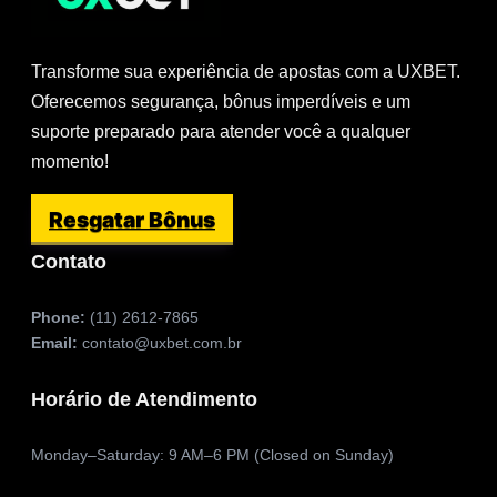
Transforme sua experiência de apostas com a UXBET.
Oferecemos segurança, bônus imperdíveis e um
suporte preparado para atender você a qualquer
momento!
Resgatar Bônus
Contato
Phone:
(11) 2612-7865
Email:
contato@uxbet.com.br
Horário de Atendimento
Monday–Saturday: 9 AM–6 PM (Closed on Sunday)