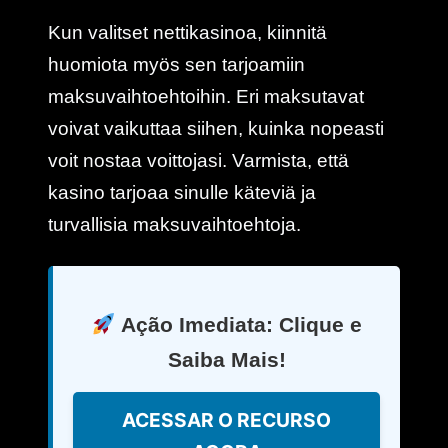
Kun valitset nettikasinoa, kiinnitä
huomiota myös sen tarjoamiin
maksuvaihtoehtoihin. Eri maksutavat
voivat vaikuttaa siihen, kuinka nopeasti
voit nostaa voittojasi. Varmista, että
kasino tarjoaa sinulle käteviä ja
turvallisia maksuvaihtoehtoja.
Ação Imediata: Clique e
Saiba Mais!
ACESSAR O RECURSO