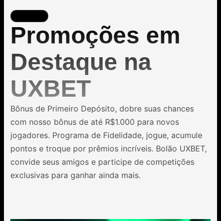
UXBET
Promoções em
Destaque na
UXBET
Bônus de Primeiro Depósito, dobre suas chances
com nosso bônus de até R$1.000 para novos
jogadores. Programa de Fidelidade, jogue, acumule
pontos e troque por prêmios incríveis. Bolão UXBET,
convide seus amigos e participe de competições
exclusivas para ganhar ainda mais.