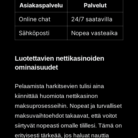
Asiakaspalvelu
Palvelut
Online chat
24/7 saatavilla
Sähköposti
Nopea vasteaika
Luotettavien nettikasinoiden
ominaisuudet
Pelaamista harkitsevien tulisi aina
kiinnittää huomiota nettikasinon
maksuprosesseihin. Nopeat ja turvalliset
maksuvaihtoehdot takaavat, että voitot
siirtyvät nopeasti omalle tilillesi. Tämä on
erityisesti tärkeää, jos haluat nauttia