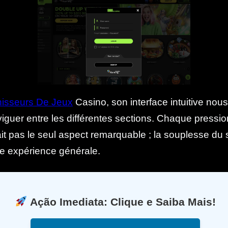
nisseurs De Jeux
Casino, son interface intuitive no
aviguer entre les différentes sections. Chaque pressio
tait pas le seul aspect remarquable ; la souplesse du
e expérience générale.
Ação Imediata: Clique e Saiba Mais!