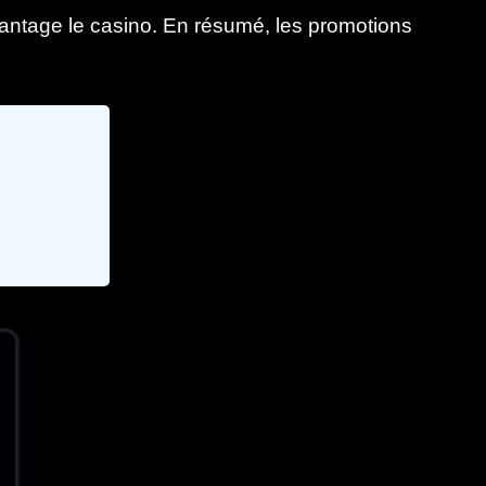
vantage le casino. En résumé, les promotions