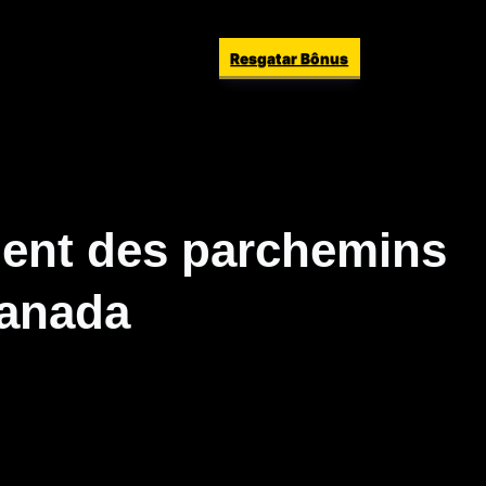
Resgatar Bônus
ment des parchemins
Canada