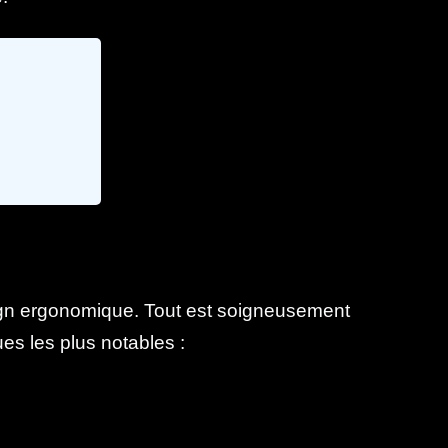
sign ergonomique. Tout est soigneusement
es les plus notables :