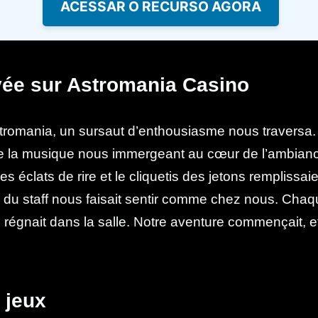
ACESSAR O RECURSO AGORA
vée sur Astromania Casino
tromania, un sursaut d’enthousiasme nous traversa. S
e la musique nous immergeant au cœur de l’ambiance. 
e. Les éclats de rire et le cliquetis des jetons rempli
ial du staff nous faisait sentir comme chez nous. Chaqu
 régnait dans la salle. Notre aventure commençait, et
 jeux