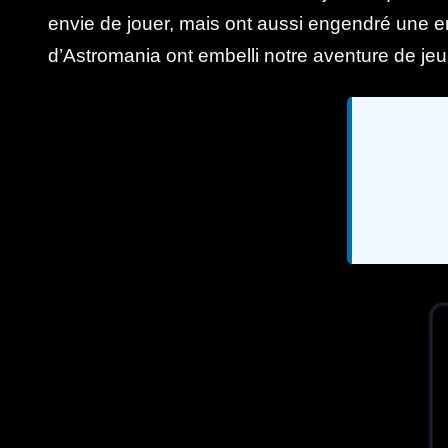
envie de jouer, mais ont aussi engendré une e
d’Astromania ont embelli notre aventure de je