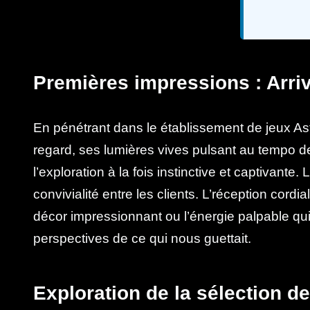
Premières impressions : Arri
En pénétrant dans le établissement de jeux As
regard, ses lumières vives pulsant au tempo d
l’exploration à la fois instinctive et captivant
convivialité entre les clients. L’réception cord
décor impressionnant ou l’énergie palpable qui
perspectives de ce qui nous guettait.
Exploration de la sélection de