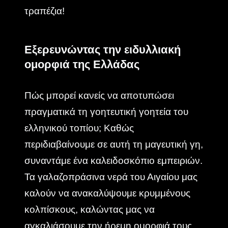
τραπέζια!
Εξερευνώντας την ειδυλλιακή
ομορφιά της Ελλάδας
Πώς μπορεί κανείς να αποτυπώσει
πραγματικά τη γοητευτική γοητεία του
ελληνικού τοπίου; Καθώς
περιδιαβαίνουμε σε αυτή τη μαγευτική γη,
συναντάμε ένα καλειδοσκόπιο εμπειριών.
Τα γαλαζοπράσινα νερά του Αιγαίου μας
καλούν να ανακαλύψουμε κρυμμένους
κολπίσκους, καλώντας μας να
αγκαλιάσουμε την ήρεμη ομορφιά τους.