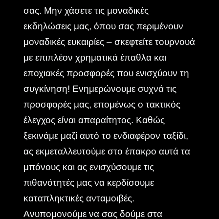
σας. Μην χάσετε τις μοναδικές
εκδηλώσεις μας, όπου σας περιμένουν
μοναδικές ευκαιρίες – σκεφτείτε τουρνουά
με επιπλέον χρηματικά έπαθλα και
εποχιακές προσφορές που ενισχύουν τη
συγκίνηση! Ενημερώνουμε συχνά τις
προσφορές μας, επομένως ο τακτικός
έλεγχος είναι απαραίτητος. Καθώς
ξεκινάμε μαζί αυτό το ενδιαφέρον ταξίδι,
ας εκμεταλλευτούμε στο έπακρο αυτά τα
μπόνους και ας ενισχύσουμε τις
πιθανότητές μας να κερδίσουμε
καταπληκτικές ανταμοιβές.
Ανυπομονούμε να σας δούμε στα