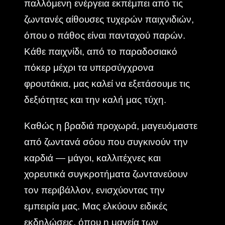
παλλόμενη ενέργεια εκπέμπει από τις
ζωντανές αίθουσες τυχερών παιχνιδιών,
όπου ο πάθος είναι πανταχού παρών.
Κάθε παιχνίδι, από το παραδοσιακό
πόκερ μέχρι τα υπερσύγχρονα
φρουτάκια, μας καλεί να εξετάσουμε τις
δεξιότητες και την καλή μας τύχη.
Καθώς η βραδιά προχωρά, μαγευόμαστε
από ζωντανά σόου που συγκινούν την
καρδιά — μάγοι, καλλιτέχνες και
χορευτικά συγκροτήματα ζωντανεύουν
τον περιβάλλον, ενισχύοντας την
εμπειρία μας. Μας ελκύουν ειδικές
εκδηλώσεις, όπου η μαγεία των