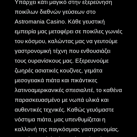
Υπάρχει κάτι μαγικό στην εξερεύνηση
ποικίλων διεθνών γεύσεων στο
Astromania Casino. Κάθε γευστική
εμπειρία μας μεταφέρει σε ποικίλες γωνιές
του κόσμου, καλώντας μας να γευτούμε
γαστρονομική τέχνη που ενθουσιάζει
τους ουρανίσκους μας. Εξερευνούμε
ζωηρές ασιατικές κουζίνες, γεμάτα
μεσογειακά πιάτα και πικάντικες
λατινοαμερικανικές σπεσιαλιτέ, το καθένα
παρασκευασμένο με νωπά υλικά και
αυθεντικές τεχνικές. Καθώς γευόμαστε
νόστιμα πιάτα, μας υπενθυμίζεται η
καλλονή της παγκόσμιας γαστρονομίας.