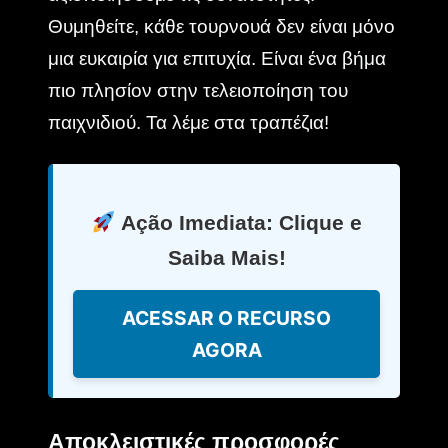
Θυμηθείτε, κάθε τουρνουά δεν είναι μόνο
μια ευκαιρία για επιτυχία. Είναι ένα βήμα
πιο πλησίον στην τελειοποίηση του
παιχνιδιού. Τα λέμε στα τραπέζια!
Ação Imediata: Clique e
Saiba Mais!
ACESSAR O RECURSO
AGORA
Αποκλειστικές προσφορές