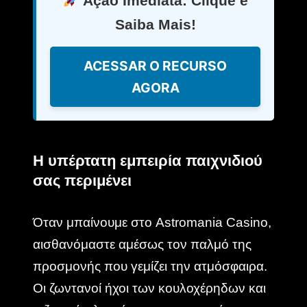
Ação Imediata: Clique e
Saiba Mais!
ACESSAR O RECURSO
AGORA
Η υπέρτατη εμπειρία παιχνιδιού
σας περιμένει
Όταν μπαίνουμε στο Astromania Casino,
αισθανόμαστε αμέσως τον παλμό της
προσμονής που γεμίζει την ατμόσφαιρα.
Οι ζωντανοί ήχοι των κουλοχέρηδων και