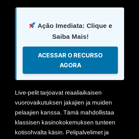
Ação Imediata: Clique e
Saiba Mais!
ACESSAR O RECURSO
AGORA
Live-pelit tarjoavat reaaliaikaisen
vuorovaikutuksen jakajien ja muiden
pelaajien kanssa. Tämä mahdollistaa
klassisen kasinokokemuksen tunteen
kotisohvalta käsin. Pelipalvelimet ja