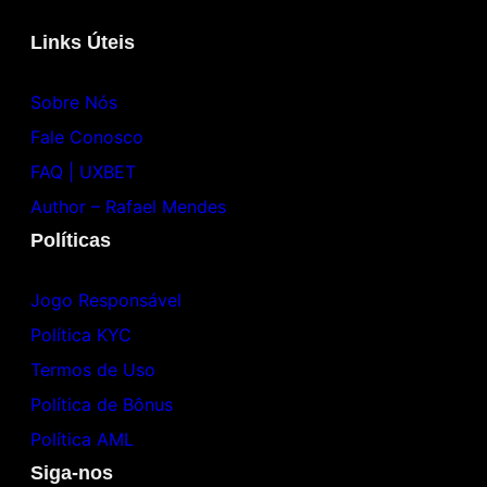
Links Úteis
Sobre Nós
Fale Conosco
FAQ | UXBET
Author – Rafael
Mendes
Políticas
Jogo Responsável
Política KYC
Termos de Uso
Política de Bônus
Política AML
Siga-nos