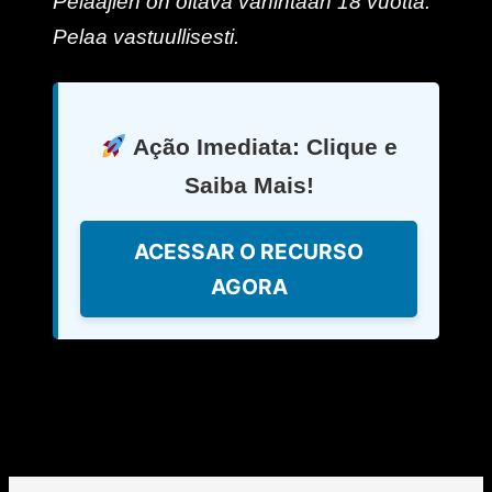
Pelaajien on oltava vähintään 18 vuotta.
Pelaa vastuullisesti.
Ação Imediata: Clique e
Saiba Mais!
ACESSAR O RECURSO
AGORA